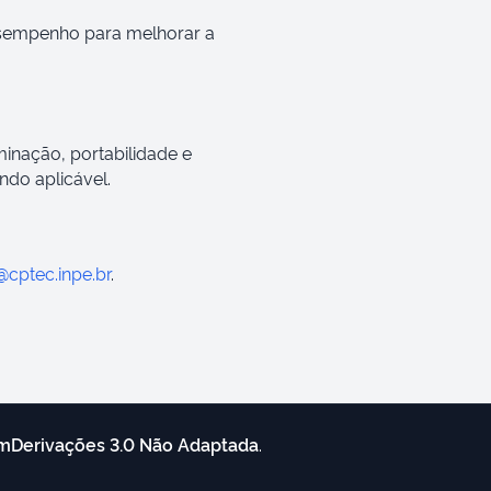
desempenho para melhorar a
minação, portabilidade e
do aplicável.
@cptec.inpe.br
.
mDerivações 3.0 Não Adaptada
.