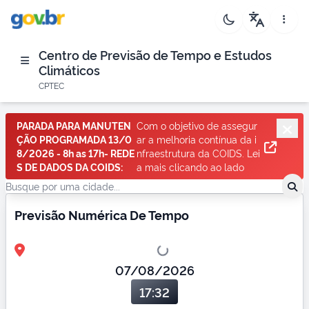
Centro de Previsão de Tempo e Estudos
Climáticos
CPTEC
PARADA PARA MANUTEN
Com o objetivo de assegur
ÇÃO PROGRAMADA 13/0
ar a melhoria contínua da i
8/2026 - 8h as 17h- REDE
nfraestrutura da COIDS. Lei
S DE DADOS DA COIDS:
a mais clicando ao lado
Previsão Numérica De Tempo
07/08/2026
17:32